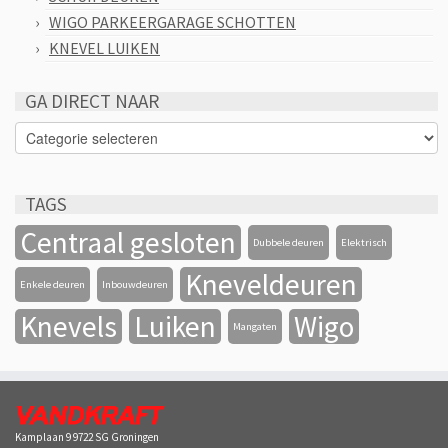
WIGO PARKEERGARAGE SCHOTTEN
KNEVEL LUIKEN
GA DIRECT NAAR
GA
DIRECT
NAAR
TAGS
Centraal gesloten
Dubbele deuren
Elektrisch
Kneveldeuren
Enkele deuren
Inbouwdeuren
Knevels
Luiken
Wigo
Mangaten
Kamplaan 9 9722 SG Groningen