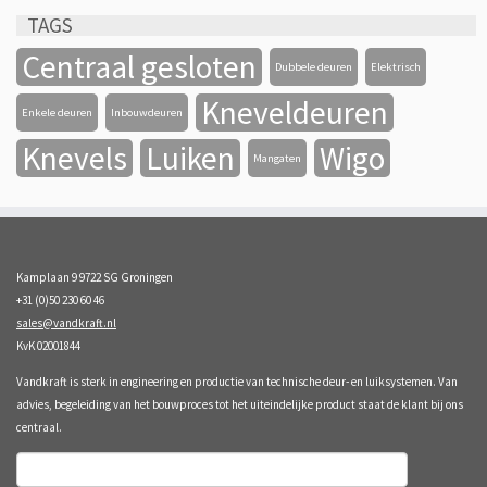
TAGS
Centraal gesloten
Dubbele deuren
Elektrisch
Kneveldeuren
Enkele deuren
Inbouwdeuren
Knevels
Luiken
Wigo
Mangaten
Kamplaan 9 9722 SG Groningen
+31 (0)50 230 60 46
sales@vandkraft.nl
KvK 02001844
Vandkraft is sterk in engineering en productie van technische deur- en luiksystemen. Van
advies, begeleiding van het bouwproces tot het uiteindelijke product staat de klant bij ons
centraal.
Zoeken