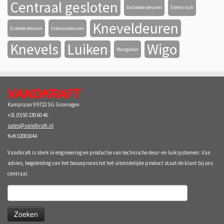
Centraal gesloten
Dubbele deuren
Elektrisch
Kneveldeuren
Enkele deuren
Inbouwdeuren
Knevels
Luiken
Wigo
Mangaten
Kamplaan 9 9722 SG Groningen
+31 (0)50 230 60 46
sales@vandkraft.nl
KvK 02001844
Vandkraft is sterk in engineering en productie van technische deur- en luiksystemen. Van
advies, begeleiding van het bouwproces tot het uiteindelijke product staat de klant bij ons
centraal.
Zoeken
naar: